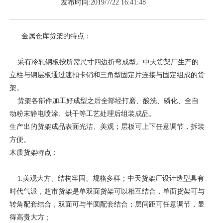
发布时间:2019/7/22 16:41:48
金属仓库货架的特点：
采有冷轧钢板按所需尺寸四边折弯成型。中天货架厂生产的
立柱与钢层板通过速扣卡销和三角型固定片连接与固定组成的货
架。
货架各部件加工好成型之后全部经打磨、酸洗、磷化、全自
动粉末静电喷涂、烘干等工艺处理后组装成品。
生产出的货架成品表面光洁、美观；层板可上下任意调节，拆装
方便。
木质货架特点：
1.美观大方、结构牢固、规格多样；中天货架厂设计造型具有
时代气派，超市货架是单双面货架可以相互结合，单面货架可与
转角配套结合，双面可与半圆配套结合；层间距可任意调节，显
得高贵大方；