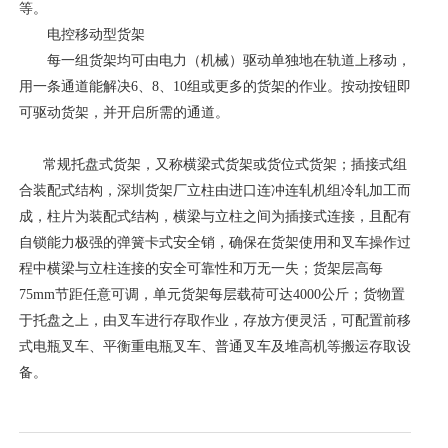
等。
电控移动型货架
每一组货架均可由电力（机械）驱动单独地在轨道上移动，
用一条通道能解决6、8、10组或更多的货架的作业。按动按钮即
可驱动货架，并开启所需的通道。
常规托盘式货架，又称横梁式货架或货位式货架；插接式组
合装配式结构，深圳货架厂立柱由进口连冲连轧机组冷轧加工而
成，柱片为装配式结构，横梁与立柱之间为插接式连接，且配有
自锁能力极强的弹簧卡式安全销，确保在货架使用和叉车操作过
程中横梁与立柱连接的安全可靠性和万无一失；货架层高每
75mm节距任意可调，单元货架每层载荷可达4000公斤；货物置
于托盘之上，由叉车进行存取作业，存放方便灵活，可配置前移
式电瓶叉车、平衡重电瓶叉车、普通叉车及堆高机等搬运存取设
备。