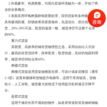
2.外观豪华、色调典雅，与现代卖场环境融为一体，开创了商
业的全新概念;
3.表面采用环氧树脂静电喷塑处理，深圳货架有多种颜色，并
具有极强防腐、防锈效果高密度储存，先进后出，部分按单取
货，20%-30%可选，取货的速度一般，储货净空可达整个仓库
的60%。
重力式货架
高密度、高效率的储存货物理想之选，采用自由出入式设
计，极高的存货流转率，按单取货，取货快捷，良好的地面利用
率，储货净空间站仓库60%。
阁楼式货架
阁楼式货架是用货架做楼面支撑，可设计成多层楼层（通常
2-3层）设置有楼梯和货物提升电梯等，适用于库房较高，货物
轻小，人工存取。储货量大的情况下使用提升机和液压升降平
台。
悬臂式货架
适用于储存长而不规则的物件，如各类管道软管及钢材钢板